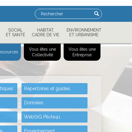
Rechercher
SOCIAL
HABITAT,
ENVIRONNEMENT
ET SANTÉ
CADRE DE VIE
ET URBANISME
Vous êtes une
Vous êtes une
essources
Collectivité
Entreprise
tiques
Répertoires et guides
Données
WebSIG Pilote41
ue
Enseignement