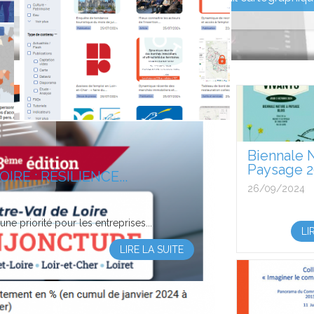
égional du Tourisme Centre-Val de Loire,
LIRE LA SUITE
Biennale 
Paysage 20
RE : RÉSILIENCE...
26/09/2024
 une priorité pour les entreprises...
LI
LIRE LA SUITE